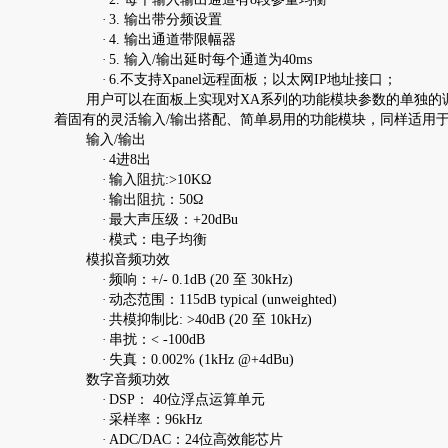
·
3. 输出带分频设置
·
4. 输出通道带限幅器
·
5. 输入/输出延时每个通道为40ms
·
6.不支持Xpanel远程面板；以太网IP地址接口；
用户可以在面板上实现对XA系列的功能模块参数的单独的调控
着固有的灵活输入/输出搭配、简单易用的功能模块，同样适用
输入/输出
·
4进8出
·
输入阻抗:>10KΩ
·
输出阻抗：50Ω
·
最大声压级：+20dBu
·
模式：电子均衡
模拟音频功效
·
频响：+/- 0.1dB (20 至 30kHz)
·
动态范围：115dB typical (unweighted)
·
共模抑制比: >40dB (20 至 10kHz)
·
串扰：< -100dB
·
失真：0.002% (1kHz @+4dBu)
数字音频功效
·
DSP： 40位浮点运算单元
·
采样率：96kHz
·
ADC/DAC：24位高效能芯片