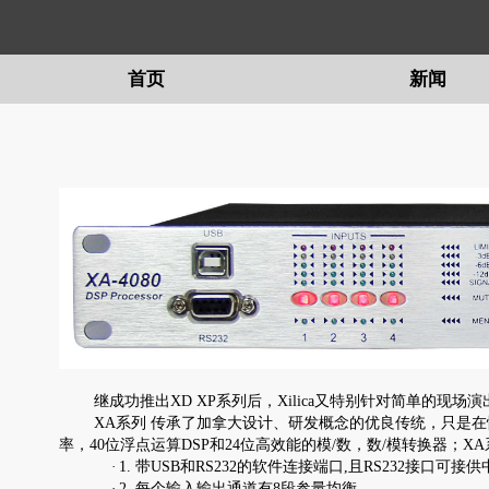
首页
新闻
留言
继成功推出XD XP系列后，Xilica又特别针对简单的
XA系列 传承了加拿大设计、研发概念的优良传统，只是在
率，40位浮点运算DSP和24位高效能的模/数，数/模转换器；X
·
1. 带USB和RS232的软件连接端口,且RS232接口可接
·
2. 每个输入输出通道有8段参量均衡