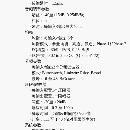
·
传输延时：1.5ms;
音频调节参数
·
增益：-40至+15dB, 0.25dB/级
·
相位：+/-
·
延时：每输入/输出最大40ms
均衡
·
均衡：每输入/输出, 8个
·
均衡模式：参量均衡、高通、低通、Phase-1和Phase-2
·
EQ增益：-30至+15dB, 0.25dB/级
·
EQ带宽: 0.02 to 2.50 Oct (Q=0.5 至 72)
分频参数
·
每输入/输出2个分频滤波器
·
模式: Butterworth, Linkwitz Riley, Bessel
·
波峰： 6 至 48dB/Octave
压限/限幅器
·
每输入配置1个压限器
·
每输出配置1个限幅器
·
阈值：-20至 +20dBu
·
响应时间：0.3 至 100m
·
释放时间：为响应时间的2至32倍
·
比率：1:1 至 1:40 (仅对压限器生效)
系统参数