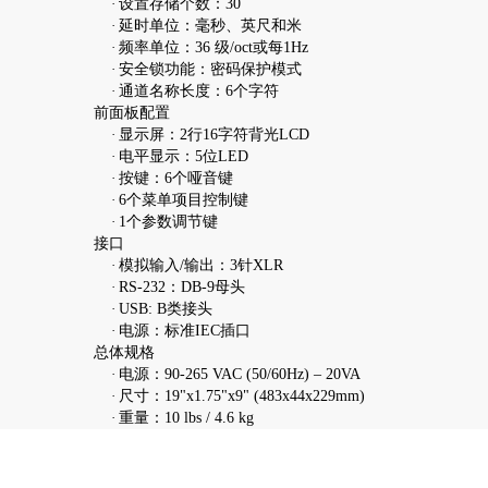
·
设置存储个数：30
·
延时单位：毫秒、英尺和米
·
频率单位：36 级/oct或每1Hz
·
安全锁功能：密码保护模式
·
通道名称长度：6个字符
前面板配置
·
显示屏：2行16字符背光LCD
·
电平显示：5位LED
·
按键：6个哑音键
·
6个菜单项目控制键
·
1个参数调节键
接口
·
模拟输入/输出：3针XLR
·
RS-232：DB-9母头
·
USB: B类接头
·
电源：标准IEC插口
总体规格
·
电源：90-265 VAC (50/60Hz) – 20VA
·
尺寸：19"x1.75"x9" (483x44x229mm)
·
重量：10 lbs / 4.6 kg