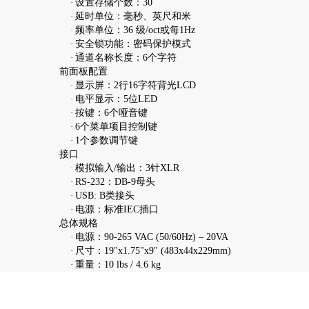
·
设置存储个数：30
·
延时单位：毫秒、英尺和米
·
频率单位：36 级/oct或每1Hz
·
安全锁功能：密码保护模式
·
通道名称长度：6个字符
前面板配置
·
显示屏：2行16字符背光LCD
·
电平显示：5位LED
·
按键：6个哑音键
·
6个菜单项目控制键
·
1个参数调节键
接口
·
模拟输入/输出：3针XLR
·
RS-232：DB-9母头
·
USB: B类接头
·
电源：标准IEC插口
总体规格
·
电源：90-265 VAC (50/60Hz) – 20VA
·
尺寸：19"x1.75"x9" (483x44x229mm)
·
重量：10 lbs / 4.6 kg