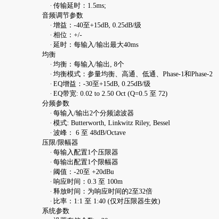
·
传输延时：1.5ms;
音频调节参数
·
增益：-40至+15dB, 0.25dB/级
·
相位：+/-
·
延时：每输入/输出最大40ms
均衡
·
均衡：每输入/输出, 8个
·
均衡模式：参量均衡、高通、低通、Phase-1和Phase-2
·
EQ增益：-30至+15dB, 0.25dB/级
·
EQ带宽: 0.02 to 2.50 Oct (Q=0.5 至 72)
分频参数
·
每输入/输出2个分频滤波器
·
模式: Butterworth, Linkwitz Riley, Bessel
·
波峰： 6 至 48dB/Octave
压限/限幅器
·
每输入配置1个压限器
·
每输出配置1个限幅器
·
阈值：-20至 +20dBu
·
响应时间：0.3 至 100m
·
释放时间：为响应时间的2至32倍
·
比率：1:1 至 1:40 (仅对压限器生效)
系统参数