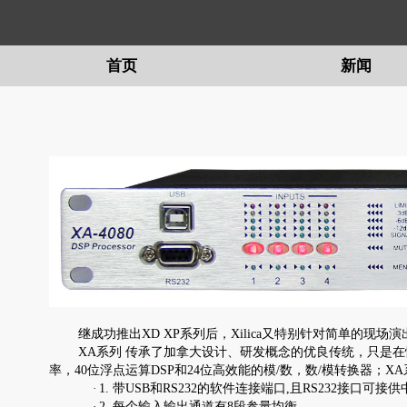
首页
新闻
留言
继成功推出XD XP系列后，Xilica又特别针对简单的
XA系列 传承了加拿大设计、研发概念的优良传统，只是在
率，40位浮点运算DSP和24位高效能的模/数，数/模转换器；X
·
1. 带USB和RS232的软件连接端口,且RS232接口可接
·
2. 每个输入输出通道有8段参量均衡