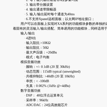
·
3. 输出带分频设置
·
4. 输出通道带限幅器
·
5. 输入/输出延时每个通道为40ms
·
6.不支持Xpanel远程面板；以太网IP地址接口；
用户可以在面板上实现对XA系列的功能模块参数的单独的调控
着固有的灵活输入/输出搭配、简单易用的功能模块，同样适用
输入/输出
·
4进8出
·
输入阻抗:>10KΩ
·
输出阻抗：50Ω
·
最大声压级：+20dBu
·
模式：电子均衡
模拟音频功效
·
频响：+/- 0.1dB (20 至 30kHz)
·
动态范围：115dB typical (unweighted)
·
共模抑制比: >40dB (20 至 10kHz)
·
串扰：< -100dB
·
失真：0.002% (1kHz @+4dBu)
数字音频功效
·
DSP： 40位浮点运算单元
·
采样率：96kHz
·
ADC/DAC：24位高效能芯片