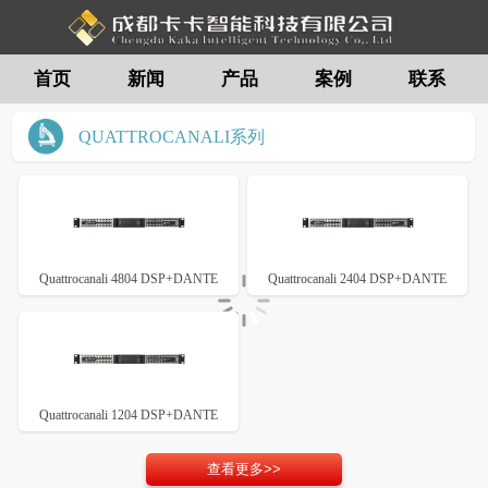
首页
新闻
产品
案例
联系
留言
QUATTROCANALI系列
Quattrocanali 4804 DSP+DANTE
Quattrocanali 2404 DSP+DANTE
Quattrocanali 1204 DSP+DANTE